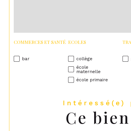
COMMERCES ET SANTÉ
ECOLES
TR
bar
collège
école
maternelle
école primaire
Intéressé(e)
Ce bien