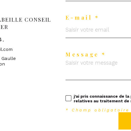
E-mail *
ABEILLE CONSEIL
IER
4.
il.com
Message *
e Gaulle
ron
j'ai pris connaissance de la
relatives au traitement de
* Champ obligatoire