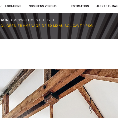
LOCATIONS
NOS BIENS VENDUS
ESTIMATION
ALERTE E-MAI
terrains
fonds d
voir les
2
annonces
uer
Estimer
ERON
APPARTEMENT
T2
 SOL GRENIER AMENAGE DE 50 M2 AU SOL CAVE 1 PKG
1
LOCALISATION
BUDGET
nnée
t-Chéron
2 Pièces