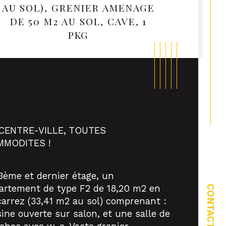
AU SOL), GRENIER AMENAGE
DE 50 M2 AU SOL, CAVE, 1
PKG
CENTRE-VILLE, TOUTES 
MODITES !
3ème et dernier étage, un 
artement de type F2 de 18,20 m2 en 
CONTACT
ristiques
Valeurs
mbre de pièces
 carrez (33,41 m2 au sol) comprenant : 
sine ouverte sur salon, et une salle de 
age