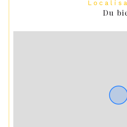
Localis
Du bi