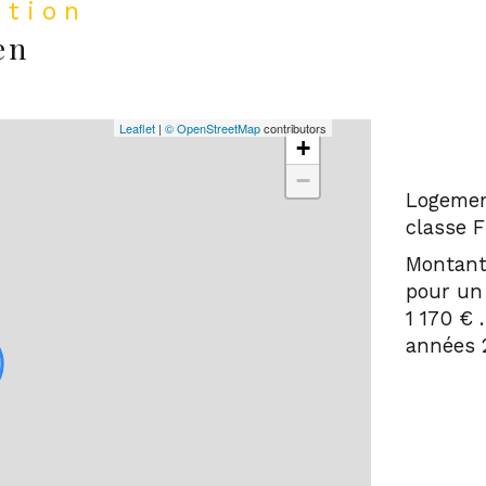
ation
en
Leaflet
|
© OpenStreetMap
contributors
+
−
Logemen
classe F
Montant
pour un
1 170 € 
années 