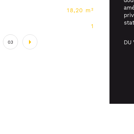
dou
amé
18,20 m²
Nb 
priv
sta
1
An
DU 
03