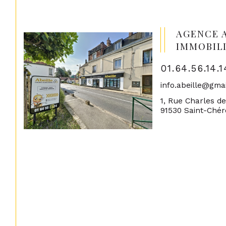
AGENCE 
IMMOBIL
01.64.56.14.1
info.abeille@gma
1, Rue Charles d
91530 Saint-Ché