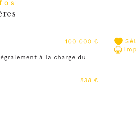
nfos
ères
Sé
100 000 €
Imp
tégralement à la charge du
838 €