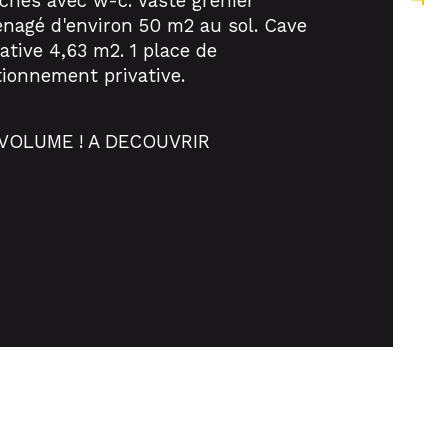
ches avec w-c. Vaste grenier 
nagé d'environ 50 m2 au sol. Cave 
de salle d'eau
ative 4,63 m2. 1 place de 
tionnement privative.
née de construction
VOLUME ! A DECOUVRIR