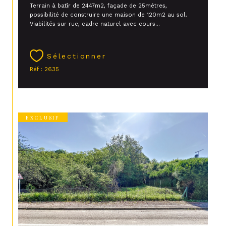
Terrain à batîr de 2447m2, façade de 25métres,
possibilité de construire une maison de 120m2 au sol.
Viabilités sur rue, cadre naturel avec cours...
Sélectionner
Réf : 2635
EXCLUSIF