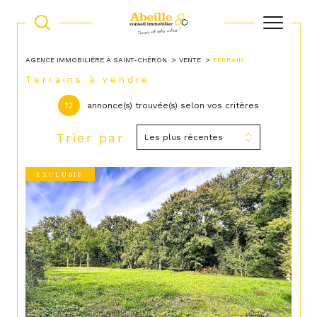
AGENCE IMMOBILIÈRE À SAINT-CHÉRON
VENTE
TERRAIN
Terrains à vendre
12
annonce(s) trouvée(s) selon vos critères
Trier par
Les plus récentes
EXCLUSIF