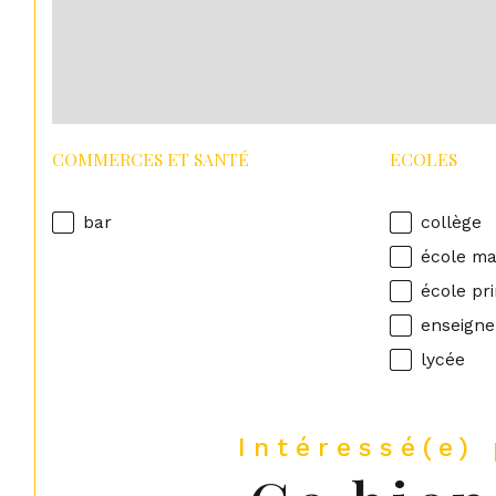
COMMERCES ET SANTÉ
ECOLES
bar
collège
école ma
école pr
enseigne
lycée
Intéressé(e)