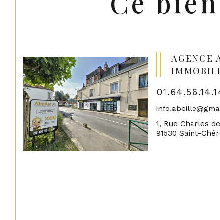
Ce bien
AGENCE 
IMMOBIL
01.64.56.14.1
info.abeille@gma
1, Rue Charles d
91530 Saint-Ché