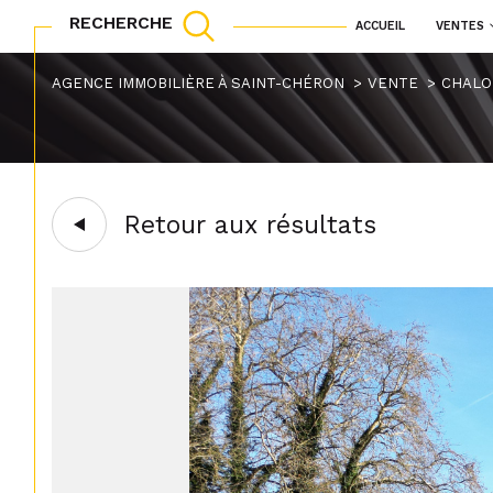
RECHERCHE
ACCUEIL
VENTES
maisons
appartements
Acheter
Lo
AGENCE IMMOBILIÈRE À SAINT-CHÉRON
VENTE
CHALO
TYPE DE BIEN
1
de l'ancien
à l'a
de l'immo pro
Terrain
91780 - Chalo-Sain
Retour aux résultats