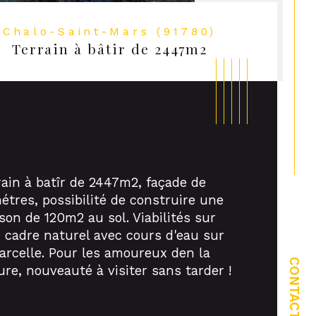
Chalo-Saint-Mars (91780)
Terrain à bâtir de 2447m2
rain à batîr de 2447m2, façade de 
étres, possibilité de construire une 
son de 120m2 au sol. Viabilités sur 
, cadre naturel avec cours d'eau sur 
ristiques
Valeurs
rain Viabilisé
parcelle. Pour les amoureux den la 
CONTACT
ure, nouveauté à visiter sans tarder !
ropriété