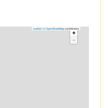
Leaflet
|
© OpenStreetMap
contributors
+
−