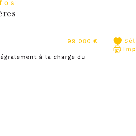
nfos
ères
Sé
99 000 €
Imp
tégralement à la charge du