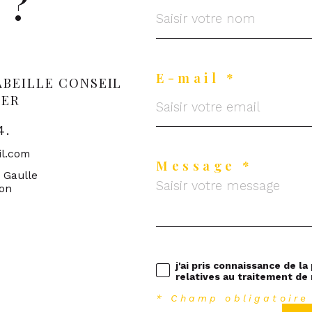
 ?
E-mail *
ABEILLE CONSEIL
IER
4.
il.com
Message *
e Gaulle
ron
j'ai pris connaissance de la
relatives au traitement de
* Champ obligatoire