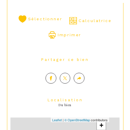
palier, SdB,2 chambres et bureau. Box de 
rangement en dépendance.
Sélectionner
Calculatrice
Imprimer
Partager ce bien
Localisation
Du bien
Leaflet
|
© OpenStreetMap
contributors
+