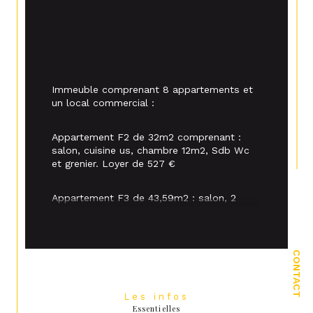
Immeuble comprenant 8 appartements et 
un local commercial :
Appartement F2 de 
32m2 comprenant : 
salon, cuisine us, chambre 12m2, Sdb Wc 
et grenier. Loyer de 527 €
Appartement F3 de 43,59m2 : salon, 2 
chambres, cuisine, SdB Wc et grenier. 
Loyer de 326€
CONTACT
Appartement F2 de 
32,88m2 : salon, 
chambre, kitchenette, Sde WC et pièce 
indépendante étage. (libre)
Les infos
Essentielles