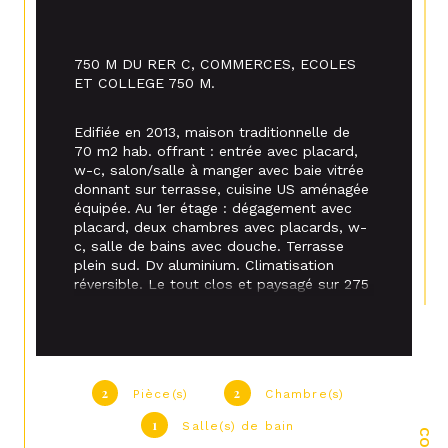
750 M DU RER C, COMMERCES, ECOLES 
ET COLLEGE 750 M.
Edifiée en 2013, maison traditionnelle de 
70 m2 hab. offrant : entrée avec placard, 
w-c, salon/salle à manger avec baie vitrée 
donnant sur terrasse, cuisine US aménagée 
équipée. Au 1er étage : dégagement avec 
placard, deux chambres avec placards, w-
c, salle de bains avec douche. Terrasse 
plein sud. Dv aluminium. Climatisation 
réversible. Le tout clos et paysagé sur 275 
m2 de terrain.
PARFAIT ENTRETIEN ! AU CALME !
2
2
Pièce(s)
Chambre(s)
1
Salle(s) de bain