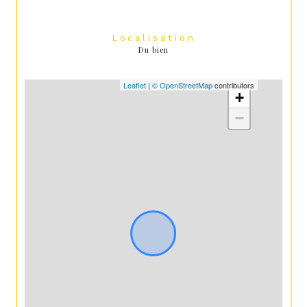
Localisation
Du bien
Leaflet
|
© OpenStreetMap
contributors
+
−