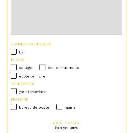
COMMERCES ET SANTÉ
bar
ECOLES
collège
école maternelle
école primaire
TRANSPORTS
gare ferroviaire
PRATIQUE
bureau de poste
mairie
Les infos
Energetiques