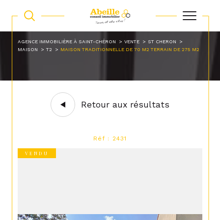
AGENCE IMMOBILIÈRE À SAINT-CHÉRON
VENTE
ST CHERON
MAISON
T2
MAISON TRADITIONNELLE DE 70 M2 TERRAIN DE 275 M2
Retour aux résultats
Réf : 2431
VENDU