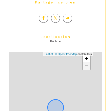
Partager ce bien
Localisation
Du bien
Leaflet
|
© OpenStreetMap
contributors
+
−