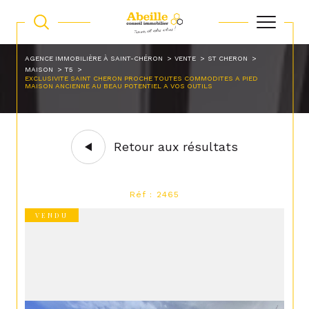
AGENCE IMMOBILIÈRE À SAINT-CHÉRON
VENTE
ST CHERON
MAISON
T5
EXCLUSIVITE SAINT CHERON PROCHE TOUTES COMMODITES A PIED
MAISON ANCIENNE AU BEAU POTENTIEL A VOS OUTILS
Retour aux résultats
Réf : 2465
VENDU