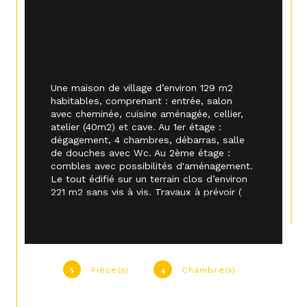
Une maison de village d’environ 129 m
2 
habitables, comprenant : entrée, salon 
avec cheminée, cuisine aménagée, cellier, 
atelier (40m2) et cave. Au 1
er 
étage : 
dégagement, 4 chambres, débarras, 
salle 
de douches avec Wc. Au 2ème étage : 
combles avec possibilités d'aménagement. 
Le tout édifié sur un terrain clos d’environ 
221 m2 sans vis à vis. Travaux à prévoir ( 
Hors toiture refaite récemment,double 
vitrage et chaudiére). Parkings publics à 
proximité, Rare pour les amoureux de 
l'ancien !
5
4
Pièce(s)
Chambre(s)