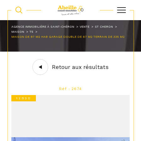
AGENCE IMMOBILIÈRE À SAINT-CHÉRON
VENTE
ST CHERON
MAISON
T5
MAISON DE 87 M2 HAB GARAGE DOUBLE DE 67 M2 TERRAIN DE 335 M2
Retour aux résultats
Réf : 2674
VENDU