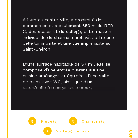
À 1 km du centre-ville, à proximité des
commerces et à seulement 650 m du RER
C, des écoles et du collège, cette maison
individuelle de charme, surélevée, offre une
belle luminosité et une vue imprenable sur
Saint-Chéron.
D’une surface habitable de 87 m², elle se
compose d’une entrée ouvrant sur une
cuisine aménagée et équipée, d’une salle
de bains avec WC, ainsi que d’un
salon/salle à manger chaleureux,
agrémenté d’un poêle à granulés et d’une
baie vitrée donnant accès à une terrasse
de 30 m².
À l’étage, un palier dessert trois chambres
5
3
Pièce(s)
Chambre(s)
et une salle de douches avec WC. Attenant
1
Salle(s) de bain
à la maison, un atelier et une
buanderie/chaufferie viennent compléter les