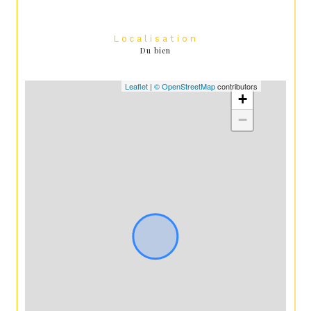
Localisation
Du bien
Leaflet
|
© OpenStreetMap
contributors
+
−