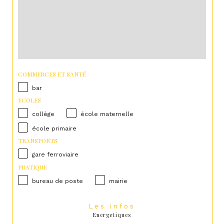
COMMERCES ET SANTÉ
bar
ECOLES
collège
école maternelle
école primaire
TRANSPORTS
gare ferroviaire
PRATIQUE
bureau de poste
mairie
Les infos
Energetiques