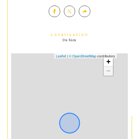
Localisation
Du bien
Leaflet
|
© OpenStreetMap
contributors
+
−