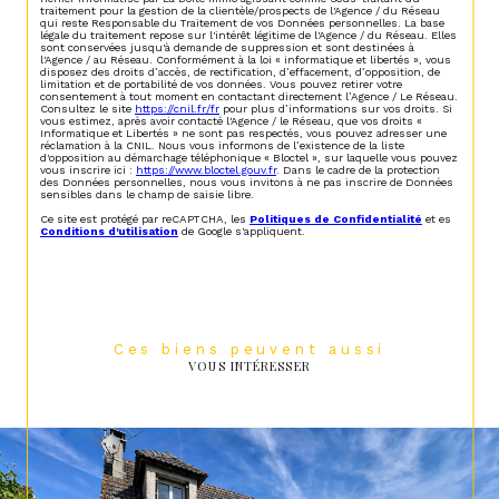
traitement pour la gestion de la clientèle/prospects de l'Agence / du Réseau
qui reste Responsable du Traitement de vos Données personnelles. La base
légale du traitement repose sur l'intérêt légitime de l'Agence / du Réseau. Elles
sont conservées jusqu'à demande de suppression et sont destinées à
l'Agence / au Réseau. Conformément à la loi « informatique et libertés », vous
disposez des droits d’accès, de rectification, d’effacement, d’opposition, de
limitation et de portabilité de vos données. Vous pouvez retirer votre
consentement à tout moment en contactant directement l’Agence / Le Réseau.
Consultez le site
https://cnil.fr/fr
pour plus d’informations sur vos droits. Si
vous estimez, après avoir contacté l'Agence / le Réseau, que vos droits «
Informatique et Libertés » ne sont pas respectés, vous pouvez adresser une
réclamation à la CNIL. Nous vous informons de l’existence de la liste
d'opposition au démarchage téléphonique « Bloctel », sur laquelle vous pouvez
vous inscrire ici :
https://www.bloctel.gouv.fr
. Dans le cadre de la protection
des Données personnelles, nous vous invitons à ne pas inscrire de Données
sensibles dans le champ de saisie libre.
Ce site est protégé par reCAPTCHA, les
Politiques de Confidentialité
et es
Conditions d'utilisation
de Google s'appliquent.
Ces biens peuvent aussi
VOUS INTÉRESSER