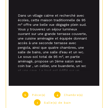
Dans un village calme et recherché avec 
écoles, cette maison traditionnelle de 95 
m² offre une belle vue dégagée plein sud. 
Vous y trouverez un séjour lumineux 
ouvrant sur une grande terrasse couverte, 
une cuisine aménagée et équipée donnant 
accès à une seconde terrasse avec 
pergola, ainsi que quatre chambres, une 
salle de bains, une salle d’eau et un wc. 
Le sous-sol total de 95 m², en partie 
aménagé, propose un 2éme salon avec 
coin bar , un cellier, une buanderie, un wc 
et une cave. Le tout est édifié sur un 
terrain clos et arboré de 1120 m² dans un 
environnement privilégié. Construction de 
qualité, chaudière et isolation récente : un 
bien confortable, fonctionnel et agréable à 
vivre, à découvrir sans tarder.
6
4
Pièce(s)
Chambre(s)
1
Salle(s) de bain