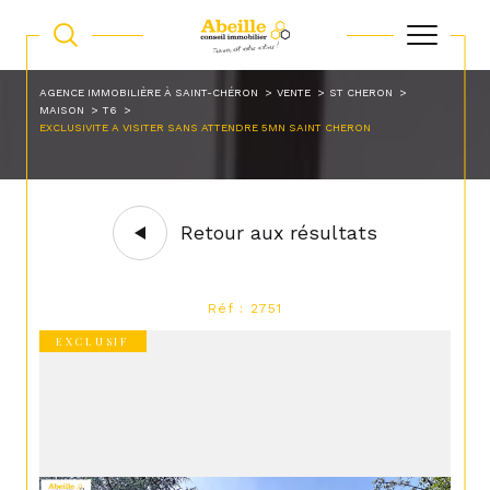
AGENCE IMMOBILIÈRE À SAINT-CHÉRON
VENTE
ST CHERON
MAISON
T6
EXCLUSIVITE A VISITER SANS ATTENDRE 5MN SAINT CHERON
Retour aux résultats
Réf : 2751
EXCLUSIF