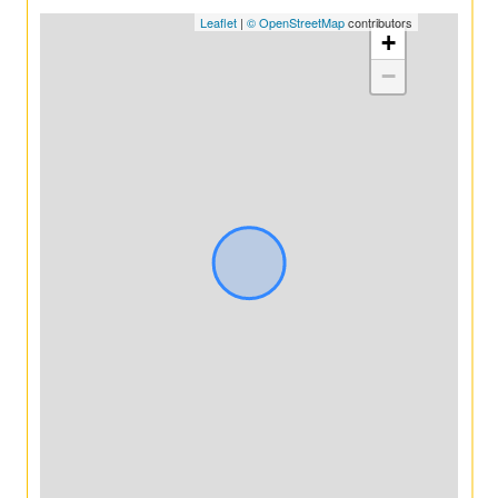
Leaflet
|
© OpenStreetMap
contributors
+
−