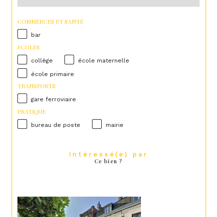
COMMERCES ET SANTÉ
bar
ECOLES
collège
école maternelle
école primaire
TRANSPORTS
gare ferroviaire
PRATIQUE
bureau de poste
mairie
Intéressé(e) par
Ce bien ?