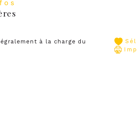
nfos
ères
Sé
tégralement à la charge du
Imp