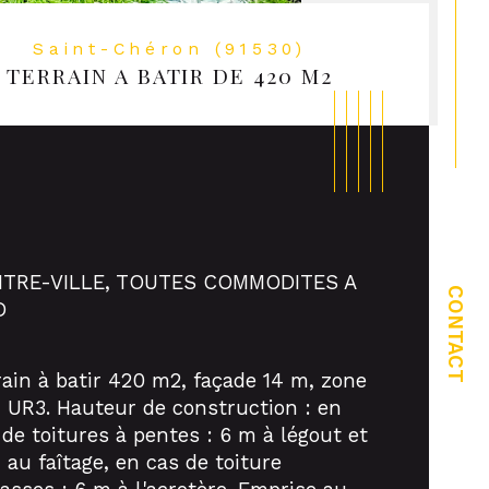
Saint-Chéron (91530)
TERRAIN A BATIR DE 420 M2
TRE-VILLE, TOUTES COMMODITES A 
CONTACT
D
ristiques
Valeurs
rtier
rain à batir 420 m2, façade 14 m, zone 
 UR3. Hauteur de construction : en 
rain Viabilisé
 de toitures à pentes : 6 m à légout et 
 au faîtage, en cas de toiture 