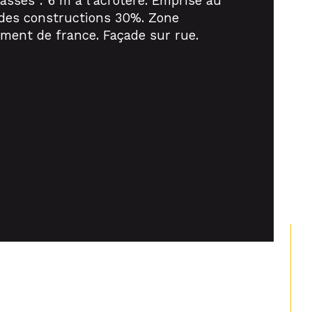
rasses : 6 m à l'acrotère. Emprise au 
 des constructions 30%. Zone 
iment de france. Façade sur rue. 