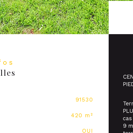
nfos
lles
CEN
PIE
Caracté
91530
Qua
Ter
PLU
420 m²
Ter
cas
9 m
OUI