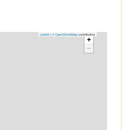
Leaflet
|
© OpenStreetMap
contributors
+
−