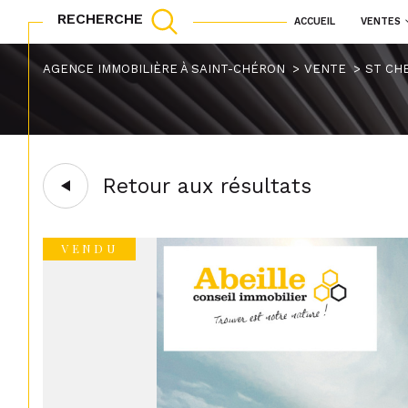
RECHERCHE
ACCUEIL
VENTES
maisons
appartements
Acheter
Lo
AGENCE IMMOBILIÈRE À SAINT-CHÉRON
VENTE
ST CH
TYPE DE BIEN
1
de l'ancien
à l'a
de l'immo pro
Terrain
91530 - Saint-Chér
Retour aux résultats
VENDU