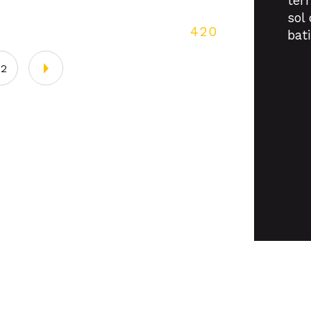
ter
sol
420
bat
02