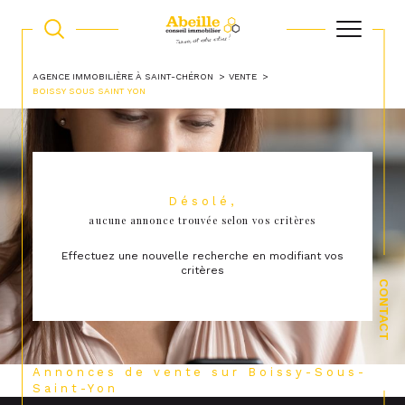
AGENCE IMMOBILIÈRE À SAINT-CHÉRON
VENTE
BOISSY SOUS SAINT YON
Désolé,
aucune annonce trouvée selon vos critères
Effectuez une nouvelle recherche en modifiant vos
critères
CONTACT
Annonces de vente sur Boissy-Sous-
Saint-Yon