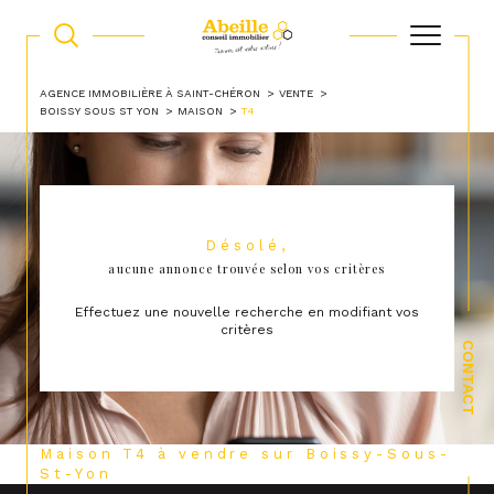
AGENCE IMMOBILIÈRE À SAINT-CHÉRON
VENTE
BOISSY SOUS ST YON
MAISON
T4
Désolé,
aucune annonce trouvée selon vos critères
Effectuez une nouvelle recherche en modifiant vos
critères
CONTACT
Maison T4 à vendre sur Boissy-Sous-
St-Yon