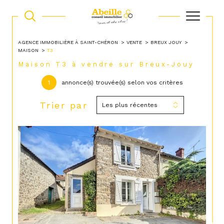
AGENCE IMMOBILIÈRE À SAINT-CHÉRON
VENTE
BREUX JOUY
MAISON
T3
Maison T3 à vendre sur Breux-Jouy
1
annonce(s) trouvée(s) selon vos critères
Trier par
Les plus récentes