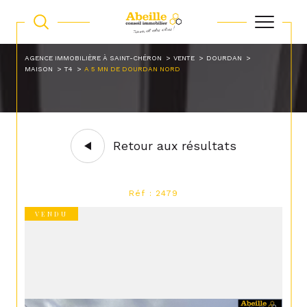
AGENCE IMMOBILIÈRE À SAINT-CHÉRON
VENTE
DOURDAN
MAISON
T4
A 5 MN DE DOURDAN NORD
Retour aux résultats
Réf : 2479
VENDU