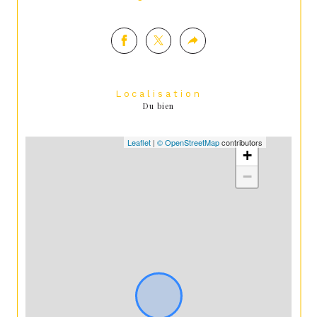
Localisation
Du bien
Leaflet
|
© OpenStreetMap
contributors
+
−