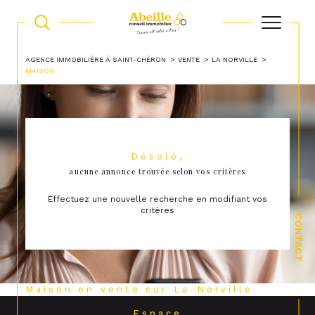
AGENCE IMMOBILIÈRE À SAINT-CHÉRON
VENTE
LA NORVILLE
MAISON
Désolé,
aucune annonce trouvée selon vos critères
Effectuez une nouvelle recherche en modifiant vos
critères
CONTACT
Maison en vente sur La-Norville
Espace