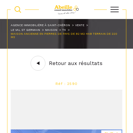
AGENCE IMMOBILIÈRE À SAINT-CHÉRON
VENTE
LE VAL ST GERMAIN
MAISON
T4
MAISON ANCIENNE EN PIERRES DE PAYS DE 82 M2 HAB TERRAIN DE 220
M2
Retour aux résultats
Réf : 2590