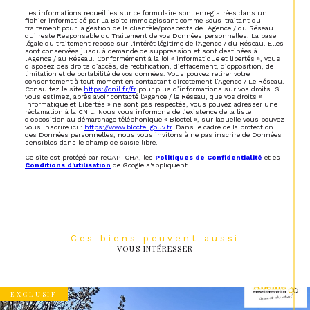
Les informations recueillies sur ce formulaire sont enregistrées dans un
fichier informatisé par La Boite Immo agissant comme Sous-traitant du
traitement pour la gestion de la clientèle/prospects de l'Agence / du Réseau
qui reste Responsable du Traitement de vos Données personnelles. La base
légale du traitement repose sur l'intérêt légitime de l'Agence / du Réseau. Elles
sont conservées jusqu'à demande de suppression et sont destinées à
l'Agence / au Réseau. Conformément à la loi « informatique et libertés », vous
disposez des droits d’accès, de rectification, d’effacement, d’opposition, de
limitation et de portabilité de vos données. Vous pouvez retirer votre
consentement à tout moment en contactant directement l’Agence / Le Réseau.
Consultez le site
https://cnil.fr/fr
pour plus d’informations sur vos droits. Si
vous estimez, après avoir contacté l'Agence / le Réseau, que vos droits «
Informatique et Libertés » ne sont pas respectés, vous pouvez adresser une
réclamation à la CNIL. Nous vous informons de l’existence de la liste
d'opposition au démarchage téléphonique « Bloctel », sur laquelle vous pouvez
vous inscrire ici :
https://www.bloctel.gouv.fr
. Dans le cadre de la protection
des Données personnelles, nous vous invitons à ne pas inscrire de Données
sensibles dans le champ de saisie libre.
Ce site est protégé par reCAPTCHA, les
Politiques de Confidentialité
et es
Conditions d'utilisation
de Google s'appliquent.
Ces biens peuvent aussi
VOUS INTÉRESSER
EXCLUSIF