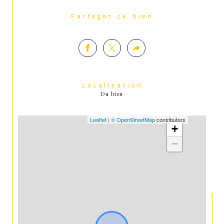
Partager ce bien
Localisation
Du bien
Leaflet
|
© OpenStreetMap
contributors
+
−