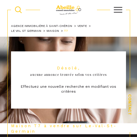
AGENCE IMMOBILIÈRE À SAINT-CHÉRON
VENTE
LE VAL ST GERMAIN
MAISON
T7
Désolé,
aucune annonce trouvée selon vos critères
Effectuez une nouvelle recherche en modifiant vos
critères
CONTACT
Maison T7 à vendre sur Le-Val-St-
Germain