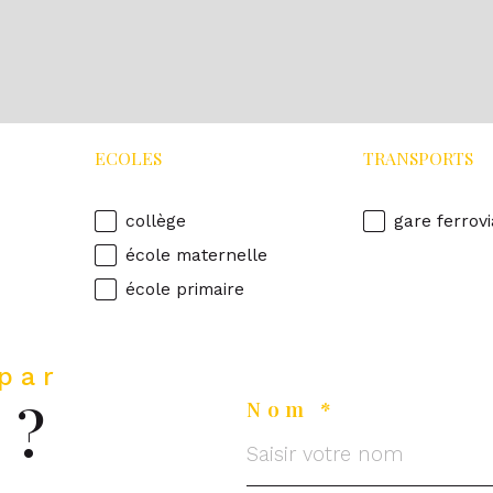
ECOLES
TRANSPORTS
collège
gare ferrovi
école maternelle
école primaire
 par
 ?
Nom *