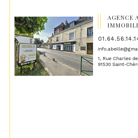
AGENCE 
IMMOBIL
01.64.56.14.1
info.abeille@gma
1, Rue Charles d
91530 Saint-Ché