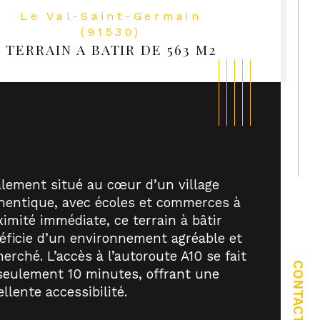
Le Val-Saint-Germain
(91530)
TERRAIN A BATIR DE 563 M2
alement situé au cœur d’un village
hentique, avec écoles et commerces à
ximité immédiate, ce terrain à bâtir
éficie d’un environnement agréable et
ristiques
Valeurs
ropriété
herché. L’accès à l’autoroute A10 se fait
CONTACT
seulement 10 minutes, offrant une
llente accessibilité.