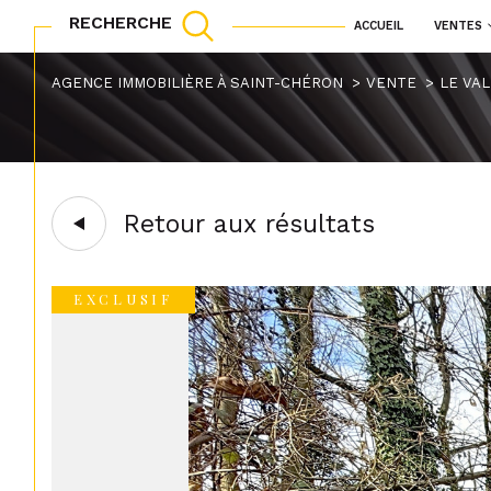
RECHERCHE
ACCUEIL
VENTES
maisons
appartements
Acheter
Lo
AGENCE IMMOBILIÈRE À SAINT-CHÉRON
VENTE
LE VA
TYPE DE BIEN
1
de l'ancien
à l'a
de l'immo pro
Terrain à batir
91530 - Le 
Retour aux résultats
EXCLUSIF