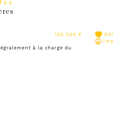
nfos
ères
Sé
129 000 €
Imp
tégralement à la charge du