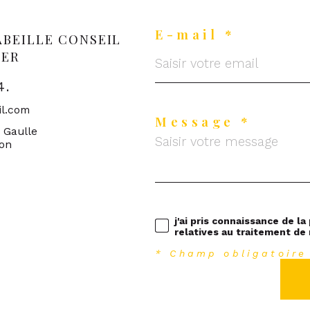
E-mail *
ABEILLE CONSEIL
IER
4.
il.com
Message *
e Gaulle
ron
j'ai pris connaissance de la
relatives au traitement de
* Champ obligatoire