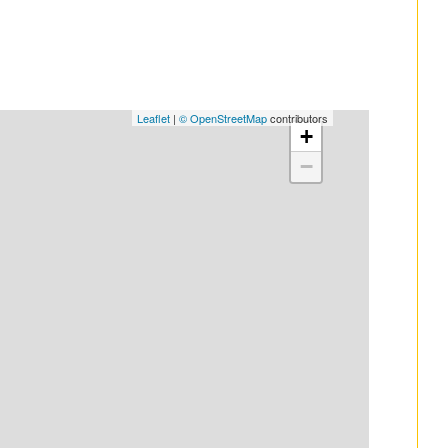
Leaflet
|
© OpenStreetMap
contributors
+
−