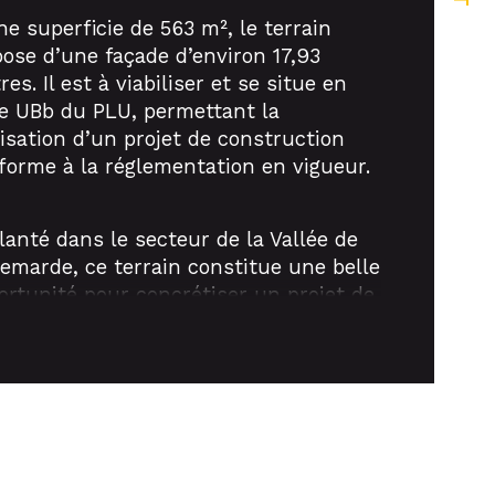
ne superficie de 563 m², le terrain
pose d’une façade d’environ 17,93
es. Il est à viabiliser et se situe en
e UBb du PLU, permettant la
lisation d’un projet de construction
forme à la réglementation en vigueur.
lanté dans le secteur de la Vallée de
Remarde, ce terrain constitue une belle
ortunité pour concrétiser un projet de
struction dans un cadre alliant
henticité, proximité des services et
lité d’accès.