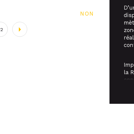
D’u
NON
dis
mètr
02
zon
réa
con
Imp
la 
opp
con
aut
faci