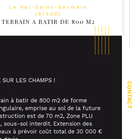
Le Val-Saint-Germain
(91530)
TERRAIN A BATIR DE 800 M2
 SUR LES CHAMPS !
CONTACT
rain à batir de 800 m2 de forme 
ristiques
Valeurs
de postal
angulaire, emprise au sol de la future 
struction est de 70 m2, Zone PLU 
face terrain
, sous-sol interdit. Extension des 
eaux à prévoir coût total de 30 000 € 
rain constructible