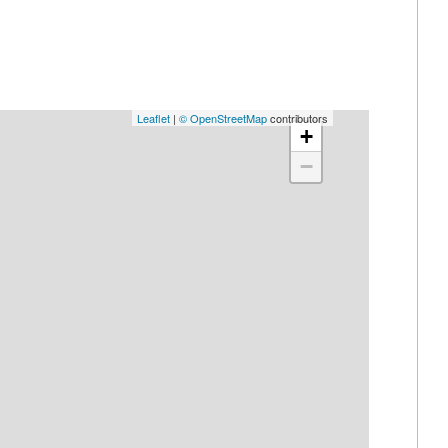
Leaflet
|
© OpenStreetMap
contributors
+
−