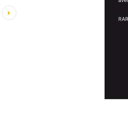
ave
RAR