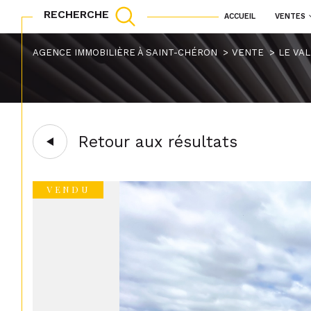
RECHERCHE
ACCUEIL
VENTES
maisons
appartements
Acheter
Lo
AGENCE IMMOBILIÈRE À SAINT-CHÉRON
VENTE
LE VA
TYPE DE BIEN
1
de l'ancien
à l'a
de l'immo pro
Terrain
91530 - Le Val-Sai
Retour aux résultats
VENDU