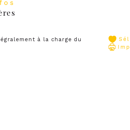
nfos
ères
Sé
tégralement à la charge du
Imp