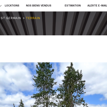
LOCATIONS
NOS BIENS VENDUS
ESTIMATION
ALERTE E-MAI
terrains
fonds d
voir les
0
annonces
uer
Estimer
L ST GERMAIN
TERRAIN
1
LOCALISATION
BUDGET
nnée
nt-Germain