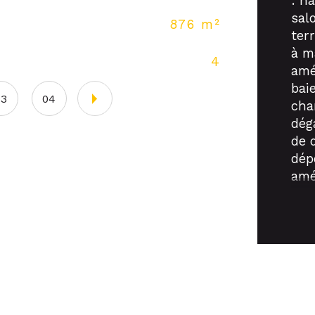
: h
sal
876 m²
Nb 
terr
à m
4
Cu
amé
baie
03
04
cha
dég
de 
dép
amé
de 
lou
un 
éta
lou
Cav
876