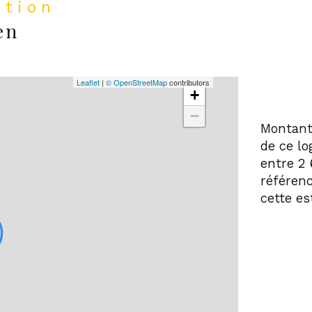
ation
en
Leaflet
|
© OpenStreetMap
contributors
+
−
Montant
de ce l
entre 2 
référenc
cette es