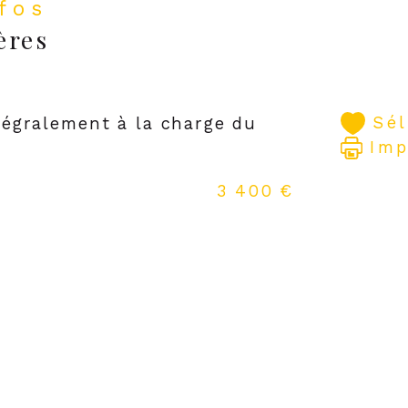
nfos
ères
PAR
Sé
tégralement à la charge du
Imp
3 400 €