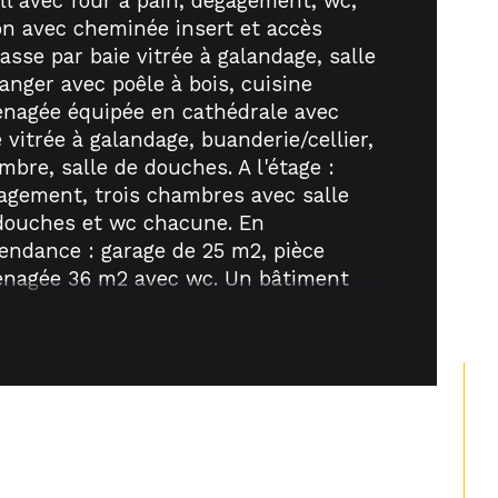
all avec four à pain, dégagement, wc, 
on avec cheminée insert et accès 
de salle d'eau
asse par baie vitrée à galandage, salle 
anger avec poêle à bois, cuisine 
isine
nagée équipée en cathédrale avec 
 vitrée à galandage, buanderie/cellier, 
mbre, salle de douches. A l'étage : 
agement, trois chambres avec salle 
douches et wc chacune. En 
endance : garage de 25 m2, pièce 
nagée 36 m2 avec wc. Un bâtiment 
type longère offrant trois logements 
és actuellement : au rez-de-chaussée 
F1 de 47 m2 loué 520 €/mois, au 1er 
ge deux F2 duplex 40 m2 et 60 m2 
és 650 €/mois et 730 €/mois. Appenti. 
e voutée. Le tout clos et paysagé sur 
 m2.