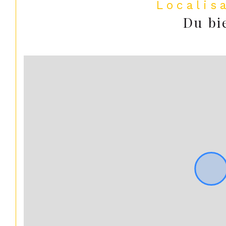
Localis
Du bi