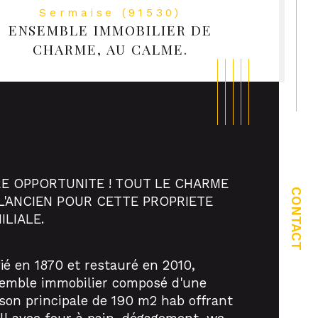
Sermaise (91530)
ENSEMBLE IMMOBILIER DE
CHARME, AU CALME.
E OPPORTUNITE ! TOUT LE CHARME 
CONTACT
L'ANCIEN POUR CETTE PROPRIETE 
ILIALE.
fié en 1870 et restauré en 2010, 
ristiques
Valeurs
mbre de pièces
emble immobilier composé d'une 
son principale de 190 m2 hab offrant 
mbre de niveaux