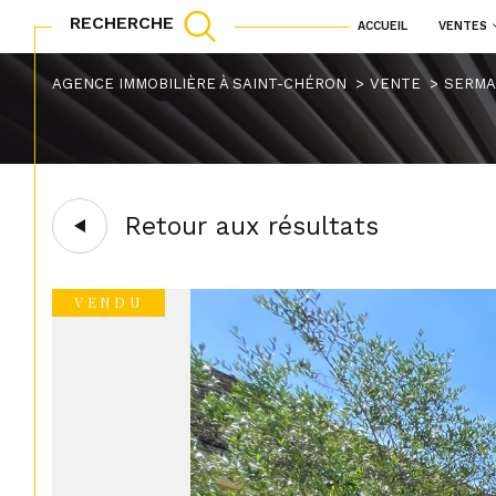
RECHERCHE
ACCUEIL
VENTES
maisons
appartements
Acheter
Lo
AGENCE IMMOBILIÈRE À SAINT-CHÉRON
VENTE
SERMA
TYPE DE BIEN
1
de l'ancien
à l'a
de l'immo pro
Propriete
91530 - Sermaise
Retour aux résultats
VENDU