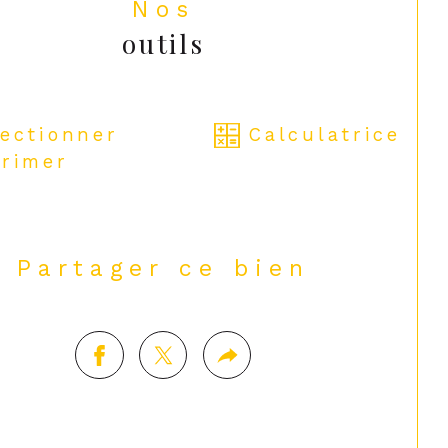
Nos
outils
FAIT ETAT, ET CALME ASSURE !
lectionner
Calculatrice
rimer
Partager ce bien