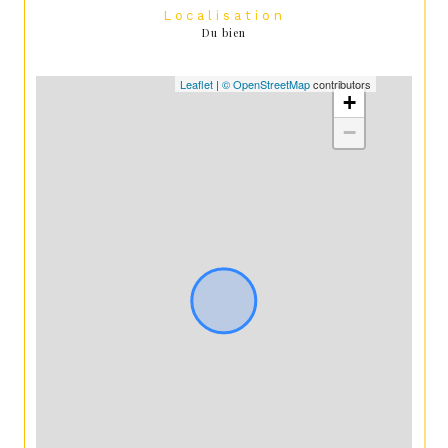
Localisation
Du bien
Leaflet
|
© OpenStreetMap
contributors
+
−