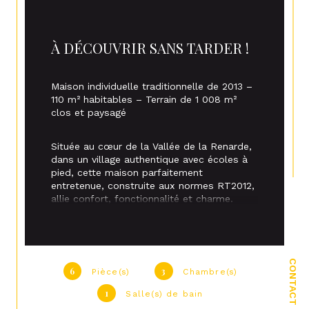
À DÉCOUVRIR SANS TARDER !
Maison individuelle traditionnelle de 2013 – 
110 m² habitables – Terrain de 1 008 m² 
clos et paysagé
Située au cœur de la Vallée de la Renarde, 
dans un village authentique avec écoles à 
pied, cette maison parfaitement 
entretenue, construite aux normes RT2012, 
allie confort, fonctionnalité et charme.
Elle se compose au rez-de-chaussée 
d'une entrée ouvrant sur un vaste 
salon/salle à manger lumineux avec 
CONTACT
6
3
cheminée à insert et accès direct à une 
Pièce(s)
Chambre(s)
terrasse de 70 m², d’une cuisine aménagée 
1
Salle(s) de bain
et équipée, d’un cellier/buanderie, d’une 