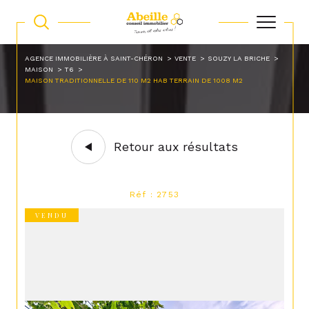
AGENCE IMMOBILIÈRE À SAINT-CHÉRON
VENTE
SOUZY LA BRICHE
MAISON
T6
MAISON TRADITIONNELLE DE 110 M2 HAB TERRAIN DE 1008 M2
Retour aux résultats
Réf : 2753
VENDU