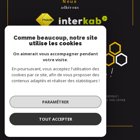
Nous
adhérons
Comme beaucoup, notre site
utilise les cookies
On aimerait vous accompagner pendant
votre visite.
En poursuivant, vous acceptez l'utilisation des
cookies par ce site, afin de vous proposer des
contenus adaptés et réaliser des statistiques !
© 2026 | TOUS DROITS RÉSERVÉS | TRADUCTION POWERED BY GOOGLE |
NOS HONORAIRES
PLAN DU SITE
MENTIONS LÉGALES
ADMIN
NOS LIENS
PARAMÉTRER
POLITIQUE RGPD
COOKIES
TOUT ACCEPTER