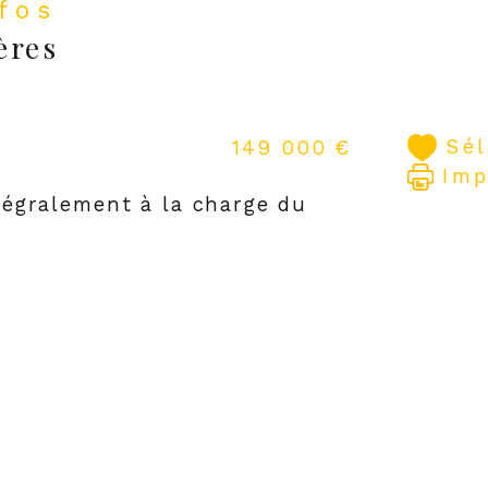
nfos
À d
ères
amo
tran
Sé
149 000 €
Imp
tégralement à la charge du