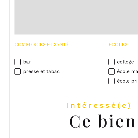
COMMERCES ET SANTÉ
ECOLES
bar
collège
presse et tabac
école ma
école pr
Intéressé(e)
Ce bien