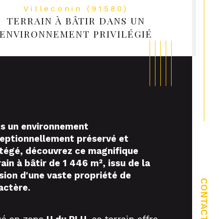
Villeconin (91580)
TERRAIN À BÂTIR DANS UN
ENVIRONNEMENT PRIVILÉGIÉ
s un environnement
eptionnellement préservé et
tégé, découvrez ce magnifique
rain à bâtir de 1 446 m², issu de la
ristiques
Valeurs
face constructible
ision d'une vaste propriété de
CONTACT
actère.
rtier
rain Viabilisé