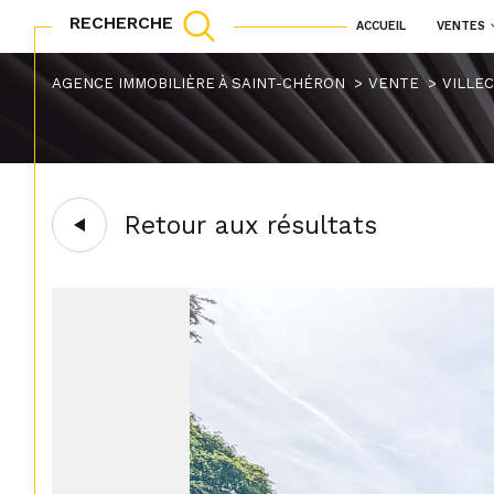
RECHERCHE
ACCUEIL
VENTES
maisons
appartements
Acheter
Lo
AGENCE IMMOBILIÈRE À SAINT-CHÉRON
VENTE
VILLE
TYPE DE BIEN
1
de l'ancien
à l'a
de l'immo pro
Terrain à batir
91580 - Vill
Retour aux résultats