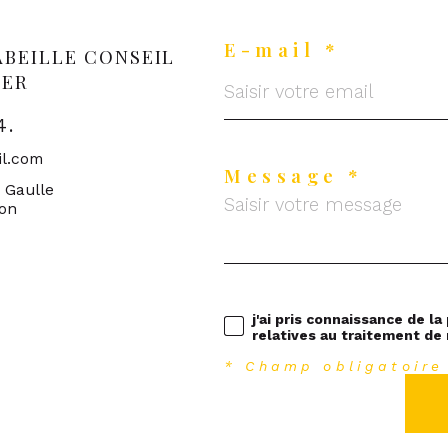
E-mail *
ABEILLE CONSEIL
IER
4.
il.com
Message *
e Gaulle
ron
j'ai pris connaissance de la
relatives au traitement de
* Champ obligatoire