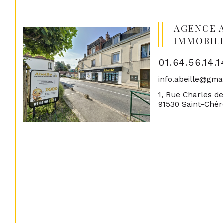
AGENCE 
IMMOBIL
01.64.56.14.1
info.abeille@gma
1, Rue Charles d
91530 Saint-Ché