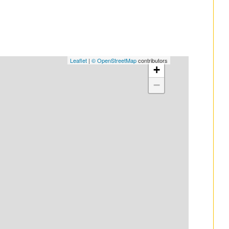
Leaflet
|
© OpenStreetMap
contributors
+
−