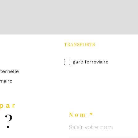
TRANSPORTS
gare ferroviaire
ternelle
imaire
 par
 ?
Nom *