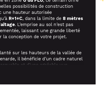
ué en zone
U du PLU
, ce terrain offre
belles possibilités de construction
ropriété
c une hauteur autorisée
qu'à
R+1+C
, dans la limite de
8 mètres
faîtage
. L'emprise au sol n'est pas
lementée, laissant une grande liberté
r la conception de votre projet.
lanté sur les hauteurs de la vallée de
Renarde, il bénéficie d'un cadre naturel
arquable et d'une agréable vue
agée sur un environnement boisé.
ieu privilégié alliant calme, intimité et
ure, idéal pour concrétiser votre projet
vie dans un cadre verdoyant.