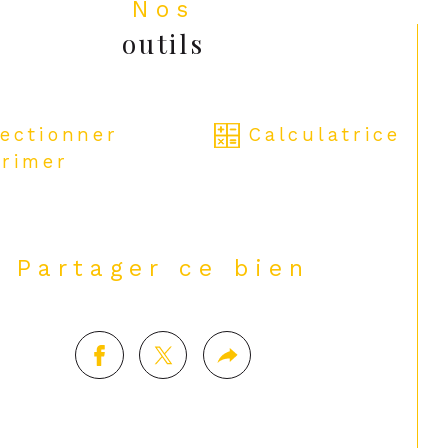
Nos
écouvrir sans tarder pour les
outils
ureux de la nature et de la
quillité.
lectionner
Calculatrice
rimer
Partager ce bien