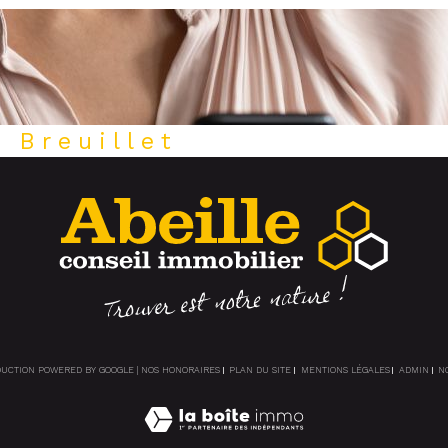
r Breuillet
ADUCTION POWERED BY GOOGLE |
NOS HONORAIRES
PLAN DU SITE
MENTIONS LÉGALES
ADMIN
N