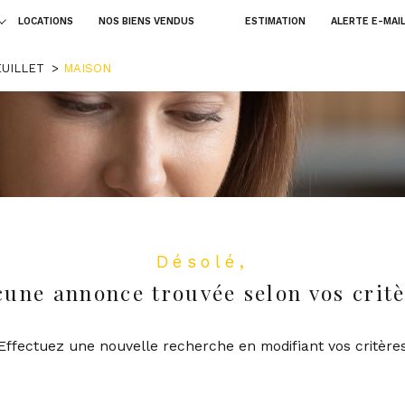
LOCATIONS
NOS BIENS VENDUS
ESTIMATION
ALERTE E-MAI
terrains
fonds d
voir les
0
annonces
uer
Estimer
UILLET
MAISON
1
LOCALISATION
LOYER
nnée
voir les
0
annonces
uer
Estimer
1
LOCALISATION
LOYER
nnée
Désolé,
une annonce trouvée selon vos crit
Effectuez une nouvelle recherche en modifiant vos critère