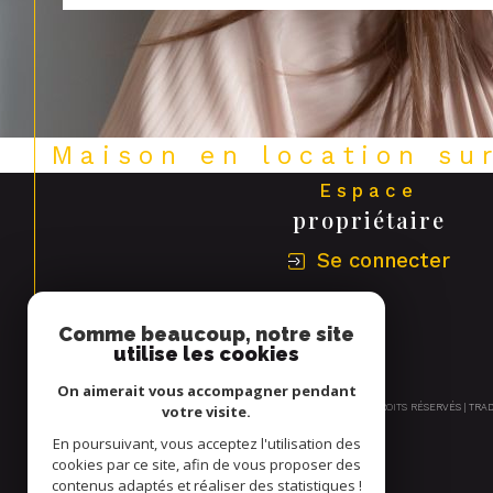
Maison en location su
Espace
propriétaire
Se connecter
Comme beaucoup, notre site
utilise les cookies
On aimerait vous accompagner pendant
© 2026 | TOUS DROITS RÉSERVÉS | TR
votre visite.
En poursuivant, vous acceptez l'utilisation des
cookies par ce site, afin de vous proposer des
contenus adaptés et réaliser des statistiques !