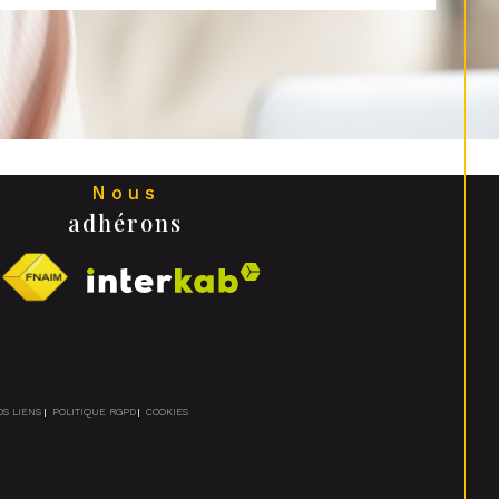
Nous
adhérons
OS LIENS
POLITIQUE RGPD
COOKIES