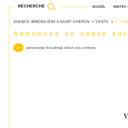
RECHERCHE
ACCUEIL
VENTES
maisons
appartements
Acheter
Lo
AGENCE IMMOBILIÈRE À SAINT-CHÉRON
VENTE
ST CH
Annonces de vente su
TYPE DE BIEN
de l'ancien
à l'a
Acheter
Lo
26
annonce(s) trouvée(s) selon vos critères
de l'immo pro
91530 - Saint-Chéron
TYPE DE BIEN
de l'ancien
à l'a
de l'immo pro
91530 - Saint-Chéron