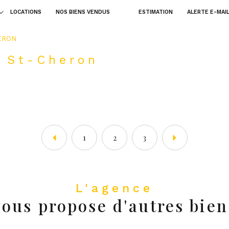
LOCATIONS
NOS BIENS VENDUS
ESTIMATION
ALERTE E-MAI
terrains
fonds d
voir les
26
annonces
uer
Estimer
ERON
r St-Cheron
1
LOCALISATION
BUDGET
nnée
voir les
26
annonces
uer
Estimer
1
LOCALISATION
BUDGET
nnée
1
2
3
L'agence
vous propose d'autres bien