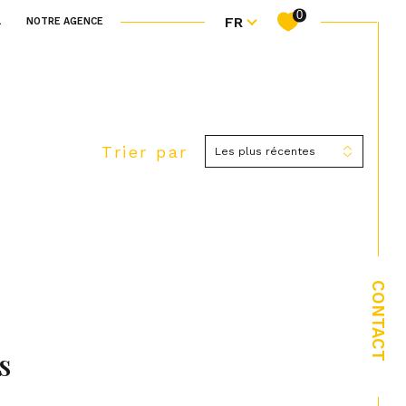
Langue
0
FR
L
NOTRE AGENCE
e commerce
autres
filtrer
Trier par
Les plus récentes
Réinitialiser les filtres
filtrer
Réinitialiser les filtres
CONTACT
s